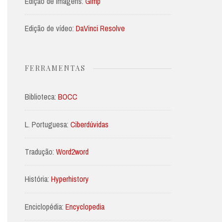
Edição de imagens:
Gimp
Edição de vídeo:
DaVinci Resolve
FERRAMENTAS
Biblioteca:
BOCC
L. Portuguesa:
Ciberdúvidas
Tradução:
Word2word
História:
Hyperhistory
Enciclopédia:
Encyclopedia