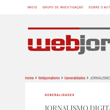
INÍCIO
GRUPO DE INVESTIGAÇÃO
SOBRE O AU
Skip
to
content
JORNALISMO E NOVAS TECNOLOGIAS
Webjornalismo
Home
Webjornalismo
Generalidades
JORNALISMO 
GENERALIDADES
JORNALISMO DIGIT