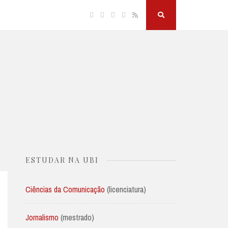
Facebook
Twitter
Linkedin
Instagram
RSS
Search
Button
ESTUDAR NA UBI
Ciências da Comunicação
(licenciatura)
Jornalismo
(mestrado)