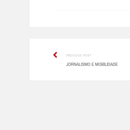
Previous
Post
PREVIOUS POST
post:
JORNALISMO E MOBILIDADE
navigation