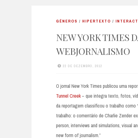
GÉNEROS
/
HIPERTEXTO
/
INTERACT
NEW YORK TIMES D
WEBJORNALISMO
22 DE DEZEMBRO, 2012
O jornal New York Times publicou uma repo
Tunnel Creek
– que integra texto, fotos, ví
da reportagem classificou o trabalho como
trabalho: o comentário de Charlie Zender exe
person, interviews and simulations, visual and
new form of journalism.”