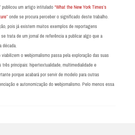
” publicou um artigo intitulado
“What the New York Times’s
ture”
onde se procura perceber o significado deste trabalho.
ção, pois já existem muitos exemplos de reportagens
se trata de um jornal de referência a publicar algo que a
a década.
viabilizem o webjornalismo passa pela exploração das suas
 três principais: hipertextualidade, multimedialidade e
rtante porque acabará por servir de modelo para outras
erenciação e autonomização do webjornalismo. Pelo menos essa