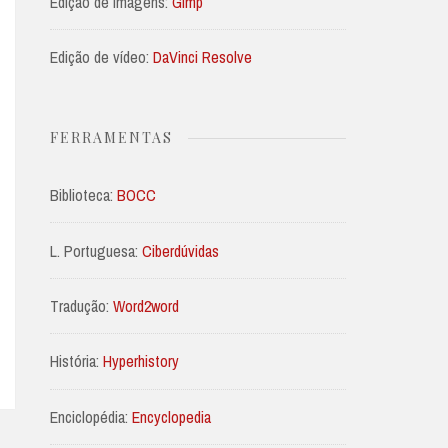
Edição de imagens:
Gimp
Edição de vídeo:
DaVinci Resolve
FERRAMENTAS
Biblioteca:
BOCC
L. Portuguesa:
Ciberdúvidas
Tradução:
Word2word
História:
Hyperhistory
Enciclopédia:
Encyclopedia