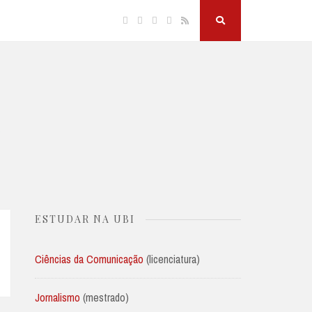
Facebook
Twitter
Linkedin
Instagram
RSS
Search
Button
ESTUDAR NA UBI
Ciências da Comunicação
(licenciatura)
Jornalismo
(mestrado)