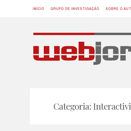
INÍCIO
GRUPO DE INVESTIGAÇÃO
SOBRE O AU
Skip
to
content
JORNALISMO E NOVAS TECNOLOGIAS
Webjornalismo
Categoria:
Interactiv