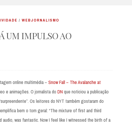
IVIDADE
/
WEBJORNALISMO
Á UM IMPULSO AO
rtagem online multimédia –
Snow Fall – The Avalanche at
deo e animações. O jornalista do
DN
que noticiou a publicação
 “surpreendente”. Os leitores do NYT também gostaram do
mplifica bem o tom geral: “The mixture of first and third
 audio, was fantastic. Now I feel like I witnessed the birth of a