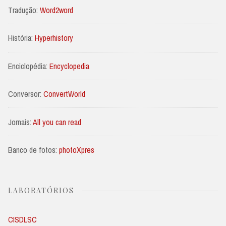
Tradução:
Word2word
História:
Hyperhistory
Enciclopédia:
Encyclopedia
Conversor:
ConvertWorld
Jornais:
All you can read
Banco de fotos:
photoXpres
LABORATÓRIOS
CISDLSC