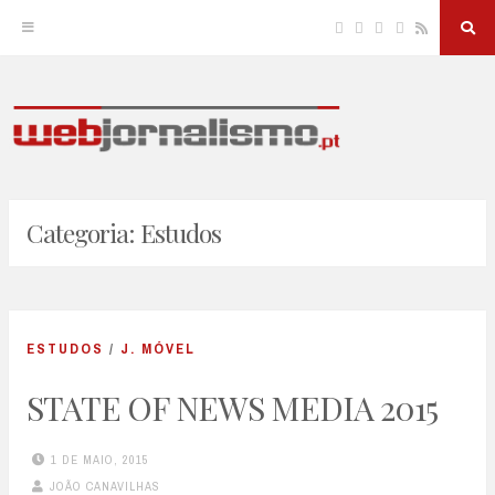
Facebook
Twitter
Linkedin
Instagram
RSS
Sea
But
Skip
to
JORNALISMO E NOVAS TECNOLOGIAS
Webjornalismo
content
Categoria:
Estudos
ESTUDOS
/
J. MÓVEL
STATE OF NEWS MEDIA 2015
1 DE MAIO, 2015
JOÃO CANAVILHAS