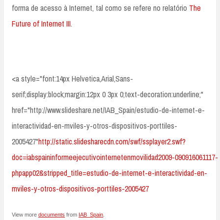
forma de acesso à Internet, tal como se refere no relatório
The
Future of Internet III
.
<a style="font:14px Helvetica,Arial,Sans-
serif;display:block;margin:12px 0 3px 0;text-decoration:underline;"
href="http://www.slideshare.net/IAB_Spain/estudio-de-internet-e-
interactividad-en-mviles-y-otros-dispositivos-porttiles-
2005427"
http://static.slidesharecdn.com/swf/ssplayer2.swf?
doc=iabspaininformeejecutivointernetenmovilidad2009-090916061117-
phpapp02&stripped_title=estudio-de-internet-e-interactividad-en-
mviles-y-otros-dispositivos-porttiles-2005427
View more
documents
from
IAB_Spain
.