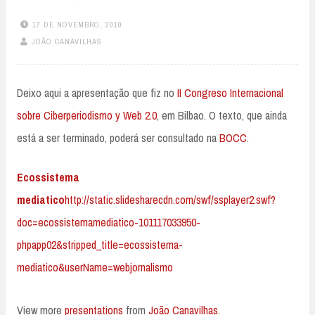
17 DE NOVEMBRO, 2010
JOÃO CANAVILHAS
Deixo aqui a apresentação que fiz no
II Congreso Internacional
sobre Ciberperiodismo y Web 2.0
, em Bilbao. O texto, que ainda
está a ser terminado, poderá ser consultado na
BOCC
.
Ecossistema
mediatico
http://static.slidesharecdn.com/swf/ssplayer2.swf?
doc=ecossistemamediatico-101117033950-
phpapp02&stripped_title=ecossistema-
mediatico&userName=webjornalismo
View more
presentations
from
João Canavilhas
.