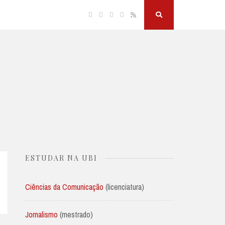
Facebook
Twitter
Linkedin
Instagram
RSS
Search
Button
ESTUDAR NA UBI
Ciências da Comunicação
(licenciatura)
Jornalismo
(mestrado)