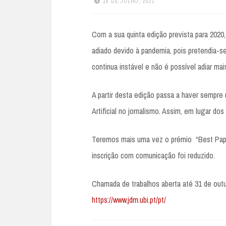
18 DE JULHO, 2021
Com a sua quinta edição prevista para 2020
adiado devido à pandemia, pois pretendia-se
continua instável e não é possível adiar m
A partir desta edição passa a haver sempre
Artificial no jornalismo. Assim, em lugar do
Teremos mais uma vez o prémio “Best Pape
inscrição com comunicação foi reduzido.
Chamada de trabalhos aberta até 31 de out
https://www.jdm.ubi.pt/pt/