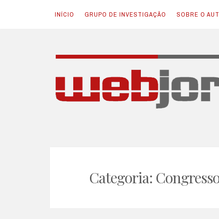
INÍCIO
GRUPO DE INVESTIGAÇÃO
SOBRE O AU
Skip
to
content
JORNALISMO E NOVAS TECNOLOGIAS
Webjornalismo
Categoria:
Congresso