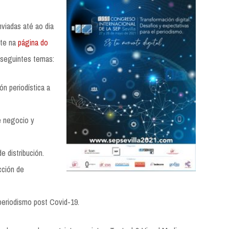
viadas até ao dia
nte na
página do
 seguintes temas:
ón periodística a
e negocio y
e distribución.
cción de
periodismo post Covid-19.