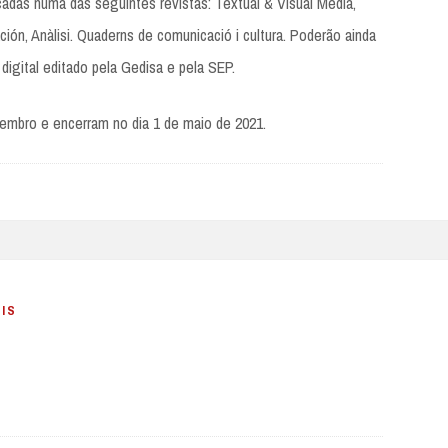
adas numa das seguintes revistas: Textual & Visual Media,
ión, Anàlisi. Quaderns de comunicació i cultura. Poderão ainda
 digital editado pela Gedisa e pela SEP.
embro e encerram no dia 1 de maio de 2021.
IS