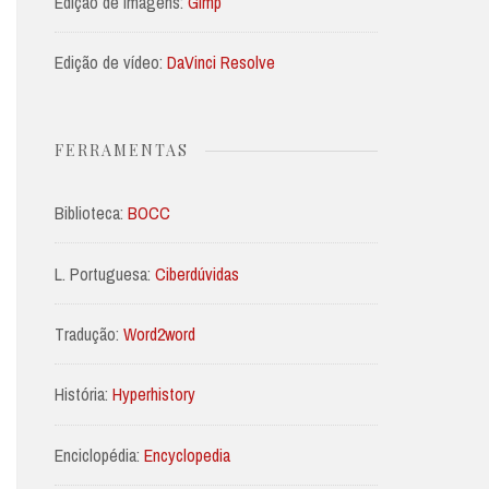
Edição de imagens:
Gimp
Edição de vídeo:
DaVinci Resolve
FERRAMENTAS
Biblioteca:
BOCC
L. Portuguesa:
Ciberdúvidas
Tradução:
Word2word
História:
Hyperhistory
Enciclopédia:
Encyclopedia