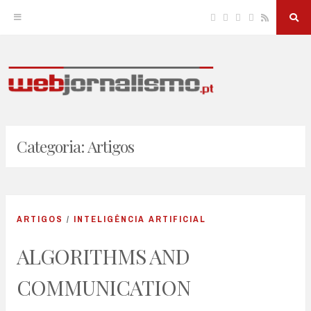
Facebook
Twitter
Linkedin
Instagram
RSS
Sea
But
Skip
to
JORNALISMO E NOVAS TECNOLOGIAS
Webjornalismo
content
Categoria:
Artigos
ARTIGOS
/
INTELIGÊNCIA ARTIFICIAL
ALGORITHMS AND
COMMUNICATION