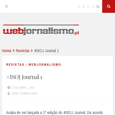
Facebook
Twitter
Linkedin
Instagram
RSS
Sea
But
Skip
to
JORNALISMO E NOVAS TECNOLOGIAS
Webjornalismo
content
Home
Revistas
#ISOJ Journal 1
REVISTAS
/
WEBJORNALISMO
#ISOJ Journal 1
2 DE ABRIL, 2011
JOÃO CANAVILHAS
Acaba de ser lançada a 1ª edição do #ISOJ Journal. De acordo