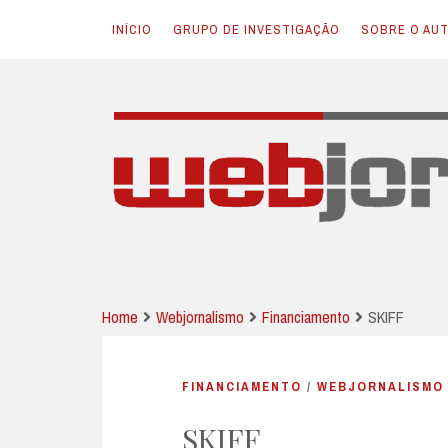
INÍCIO
GRUPO DE INVESTIGAÇÃO
SOBRE O AU
Skip
to
content
JORNALISMO E NOVAS TECNOLOGIAS
Webjornalismo
Home
Webjornalismo
Financiamento
SKIFF
FINANCIAMENTO
/
WEBJORNALISMO
SKIFF