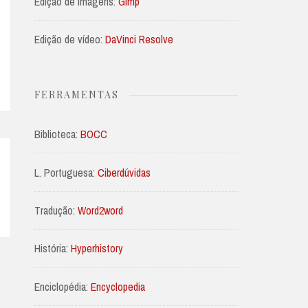
Edição de imagens:
Gimp
Edição de vídeo:
DaVinci Resolve
FERRAMENTAS
Biblioteca:
BOCC
L. Portuguesa:
Ciberdúvidas
Tradução:
Word2word
História:
Hyperhistory
Enciclopédia:
Encyclopedia