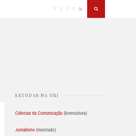
Facebook
Twitter
Linkedin
Instagram
RSS
Search
Button
ESTUDAR NA UBI
Ciências da Comunicação
(licenciatura)
Jornalismo
(mestrado)