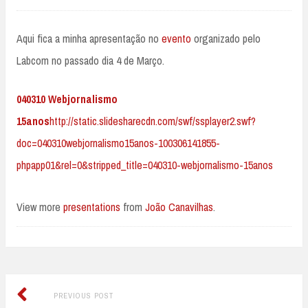
Aqui fica a minha apresentação no
evento
organizado pelo
Labcom no passado dia 4 de Março.
040310 Webjornalismo
15anos
http://static.slidesharecdn.com/swf/ssplayer2.swf?
doc=040310webjornalismo15anos-100306141855-
phpapp01&rel=0&stripped_title=040310-webjornalismo-15anos
View more
presentations
from
João Canavilhas
.
Previous
Post
PREVIOUS POST