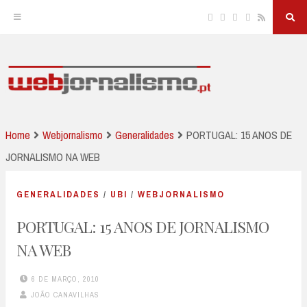
Facebook
Twitter
Linkedin
Instagram
RSS
Sea
But
Skip
to
JORNALISMO E NOVAS TECNOLOGIAS
Webjornalismo
content
Home
Webjornalismo
Generalidades
PORTUGAL: 15 ANOS DE
JORNALISMO NA WEB
GENERALIDADES
/
UBI
/
WEBJORNALISMO
PORTUGAL: 15 ANOS DE JORNALISMO
NA WEB
6 DE MARÇO, 2010
JOÃO CANAVILHAS