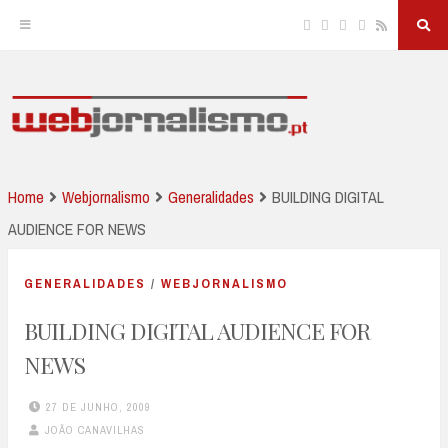
Facebook
Twitter
Linkedin
Instagram
RSS
Sea
But
Skip
to
JORNALISMO E NOVAS TECNOLOGIAS
Webjornalismo
content
Home
Webjornalismo
Generalidades
BUILDING DIGITAL
AUDIENCE FOR NEWS
GENERALIDADES
/
WEBJORNALISMO
BUILDING DIGITAL AUDIENCE FOR
NEWS
27 DE JUNHO, 2009
JOÃO CANAVILHAS