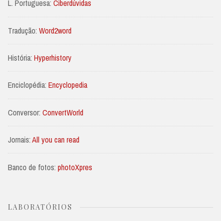
L. Portuguesa:
Ciberdúvidas
Tradução:
Word2word
História:
Hyperhistory
Enciclopédia:
Encyclopedia
Conversor:
ConvertWorld
Jornais:
All you can read
Banco de fotos:
photoXpres
LABORATÓRIOS