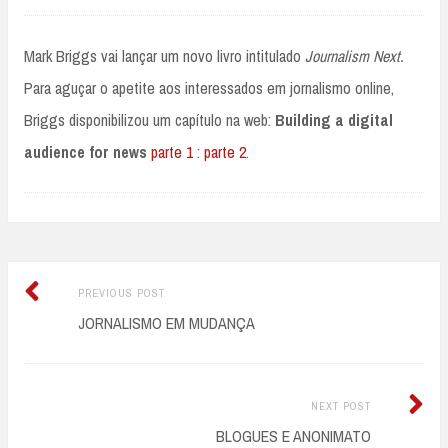
Mark Briggs vai lançar um novo livro intitulado
Journalism Next.
Para aguçar o apetite aos interessados em jornalismo online,
Briggs disponibilizou um capítulo na web:
Building a digital
audience for news
parte 1
:
parte 2
.
Previous
Post
PREVIOUS POST
post:
JORNALISMO EM MUDANÇA
navigation
Next
NEXT POST
Post:
BLOGUES E ANONIMATO